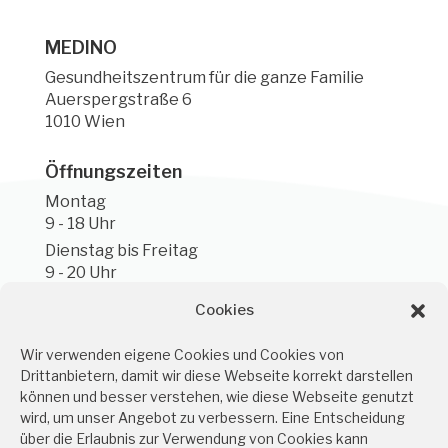
MEDINO
Gesundheitszentrum für die ganze Familie
Auerspergstraße 6
1010 Wien
Öffnungszeiten
Montag
9 - 18 Uhr
Dienstag bis Freitag
9 - 20 Uhr
Samstag 10 - 15 Uhr
Cookies
Kontakt
Wir verwenden eigene Cookies und Cookies von
Drittanbietern, damit wir diese Webseite korrekt darstellen
servus@medino.at
können und besser verstehen, wie diese Webseite genutzt
+43 1 226 5567
wird, um unser Angebot zu verbessern. Eine Entscheidung
über die Erlaubnis zur Verwendung von Cookies kann