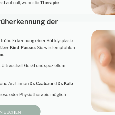
ast auf null, wenn die
Therapie
rüherkennung der
 frühe Erkennung einer Hüftdysplasie
tter-Kind-Passes
. Sie wird empfohlen
he.
 Ultraschall-Gerät und speziellem
rene Ärzt:innen
Dr. Czaba
und
Dr. Kalb
zhose oder Physiotherapie möglich
N BUCHEN