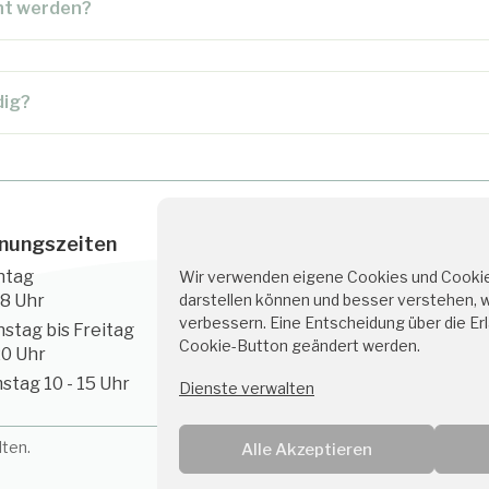
cht werden?
dig?
nungszeiten
Kontakt
ntag
Wir verwenden eigene Cookies und Cookies
servus@medino.at
darstellen können und besser verstehen, 
18 Uhr
+43 1 226 5567
verbessern. Eine Entscheidung über die Er
nstag bis Freitag
Cookie-Button geändert werden.
20 Uhr
stag 10 - 15 Uhr
Dienste verwalten
lten.
Alle Akzeptieren
Über Medino
Partner
Konta