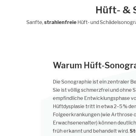
Hüft- & 
Sanfte,
strahlenfreie
Hüft- und Schädelsonogra
Warum Hüft-Sonograp
Die Sonographie ist ein zentraler B
Sie ist völlig schmerzfrei und ohne S
empfindliche Entwicklungsphase v
Hüftdysplasie tritt in etwa 2–5 % d
Folgeerkrankungen (wie Arthrose
Erwachsenenalter) können deutlich 
früh erkannt und behandelt wird.
St