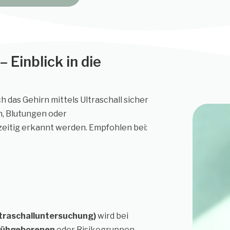
 Einblick in die
ch das Gehirn mittels Ultraschall sicher
n, Blutungen oder
itig erkannt werden. Empfohlen bei:
ltraschalluntersuchung)
wird bei
rühgeborenen
oder Risikogruppen