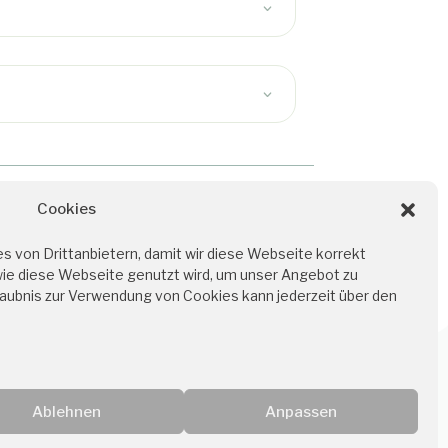
Cookies
Für Ärzt:innen und
Therapeut:innen
 von Drittanbietern, damit wir diese Webseite korrekt
Ordination bei MEDINO
wie diese Webseite genutzt wird, um unser Angebot zu
laubnis zur Verwendung von Cookies kann jederzeit über den
Ablehnen
Anpassen
kt
Presse
AGB
Datenschutz
Impressum
Cookie Policy (EU)