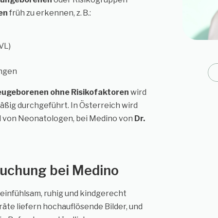
en
früh zu erkennen, z. B.:
VL)
ungen
eugeborenen ohne Risikofaktoren
wird
mäßig durchgeführt. In Österreich wird
d von Neonatologen, bei Medino von
Dr.
uchung bei Medino
einfühlsam, ruhig und kindgerecht
te liefern hochauflösende Bilder, und